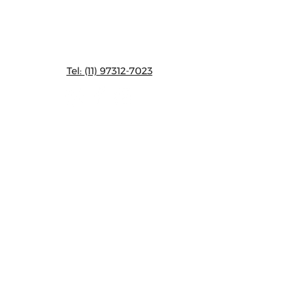
CONTATO:
Tel: (11) 97312-7023
ENTREGAS:
Entregas feitas somente na
cidade de São Paulo
NOVIDADES E
DESCONTOS