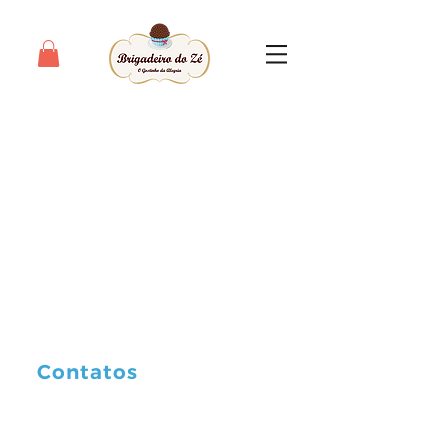
/ CONTATO
Precisa de alguma ajuda? Pode falar
com a gente!
Estamos disponíveis no Facebook,
Instagram, Whatsapp e pelo e-mail.
Mande uma mensagem!
Vamos adorar falar com você!
Contatos
Tel: (11) 97312-7023
contato@brigadeirodoze.com.br